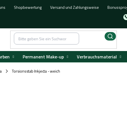
uns
Shopbewertung
Versand und Zahlungsweise
Bonusspr
arben
Permanent Make-up
Verbrauchsmaterial
ta
Torsionsstab Inkjecta - weich
/