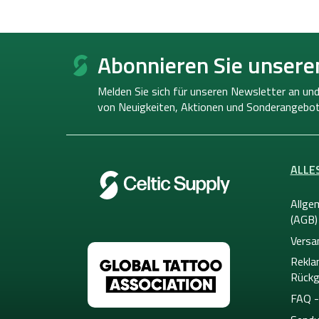
F
u
Abonnieren Sie unsere
ß
z
Melden Sie sich für unseren Newsletter an und
e
von
Neuigkeiten, Aktionen und Sonderangebot
i
l
e
ALLE
Allge
(AGB)
Versa
Rekla
Rückg
FAQ -