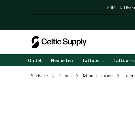
Zum
EUR
Über 
Inhalt
springen
Tattoos
Tattoo-F
Outlet
Neuheiten
Startseite
Tattoos
Tattoomaschinen
Inkjec
/
/
/