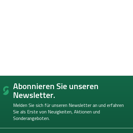
F
Abonnieren Sie unseren
u
ß
Newsletter.
z
e
Melden Sie sich für unseren Newsletter an und erfahren
i
Sie als Erste von
Neuigkeiten, Aktionen und
l
Sonderangeboten.
e