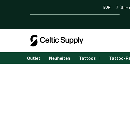
Zum
EUR
Über 
Inhalt
springen
Tattoos
Tattoo-F
Outlet
Neuheiten
Startseite
Kits
Handpoke-Kits
/
/