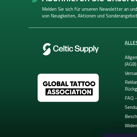
ß
z
Melden Sie sich für unseren Newsletter an und
e
von
Neuigkeiten, Aktionen und Sonderangebot
i
l
e
ALLE
Allge
(AGB)
Versa
Rekla
Rückg
FAQ -
Sendu
Besch
Wider