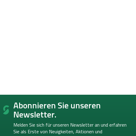
F
Abonnieren Sie unseren
u
ß
Newsletter.
z
e
Melden Sie sich für unseren Newsletter an und erfahren
i
Sie als Erste von
Neuigkeiten, Aktionen und