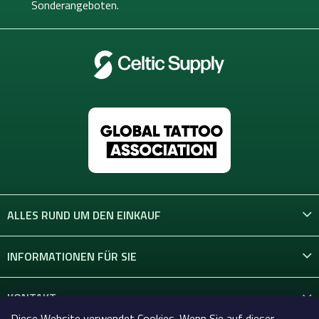
l
Sonderangeboten.
e
ALLES RUND UM DEN EINKAUF
INFORMATIONEN FÜR SIE
KONTAKT
Diese Website verwendet Cookies. Wenn Sie auf dieser