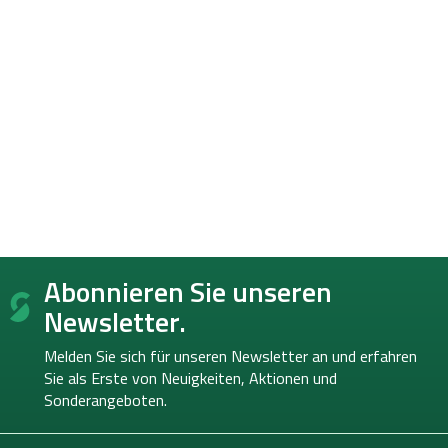
F
Abonnieren Sie unseren
u
ß
Newsletter.
z
e
Melden Sie sich für unseren Newsletter an und erfahren
i
Sie als Erste von
Neuigkeiten, Aktionen und
l
Sonderangeboten.
e