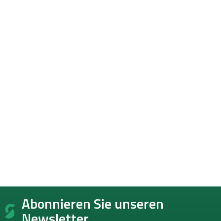
F
Abonnieren Sie unseren
u
ß
Newsletter.