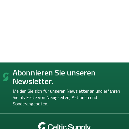
F
Abonnieren Sie unseren
u
ß
Newsletter.
z
e
Melden Sie sich für unseren Newsletter an und erfahren
i
Sie als Erste von
Neuigkeiten, Aktionen und
l
Sonderangeboten.
e