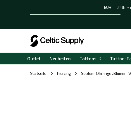
Zum
EUR
Über 
Inhalt
springen
Tattoos
Tattoo-F
Outlet
Neuheiten
Startseite
Piercing
Septum-Ohrringe „Blumen-Wi
/
/