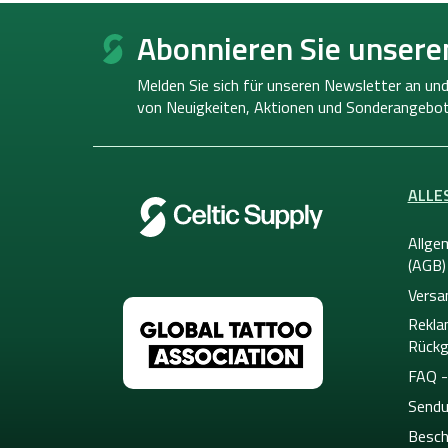
F
u
Abonnieren Sie unsere
ß
z
Melden Sie sich für unseren Newsletter an und
e
von
Neuigkeiten, Aktionen und Sonderangebot
i
l
e
ALLE
Allge
(AGB)
Versa
Rekla
Rückg
FAQ -
Sendu
Besch