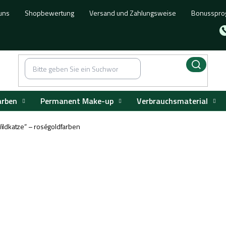
uns
Shopbewertung
Versand und Zahlungsweise
Bonusspr
arben
Permanent Make-up
Verbrauchsmaterial
ldkatze“ – roségoldfarben