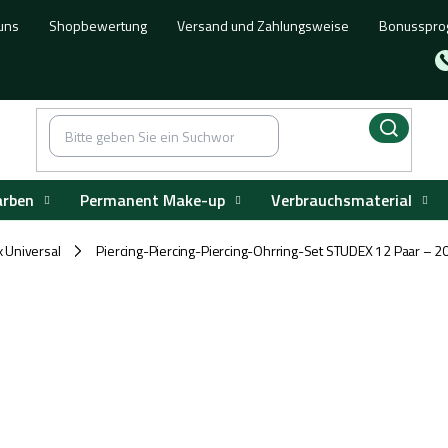
uns
Shopbewertung
Versand und Zahlungsweise
Bonusspr
arben
Permanent Make-up
Verbrauchsmaterial
 Universal
Piercing-Piercing-Piercing-Ohrring-Set STUDEX 12 Paar – 2
/