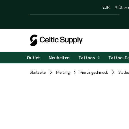
Zum
EUR
Über 
Inhalt
springen
Tattoos
Tattoo-F
Outlet
Neuheiten
Startseite
Piercing
Piercingschmuck
Studex
/
/
/