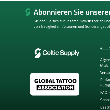
F
u
Abonnieren Sie unsere
ß
z
Melden Sie sich für unseren Newsletter an und
e
von
Neuigkeiten, Aktionen und Sonderangebot
i
l
e
ALLE
Allge
(AGB)
Versa
Rekla
Rückg
FAQ -
Sendu
Besch