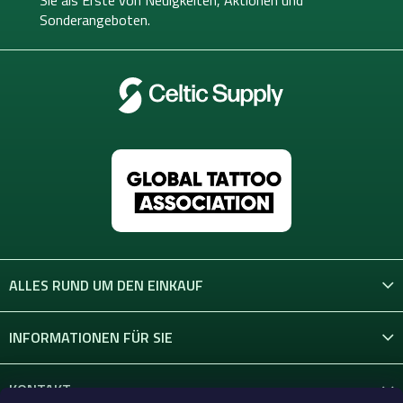
Sie als Erste von
Neuigkeiten, Aktionen und
l
Sonderangeboten.
e
ALLES RUND UM DEN EINKAUF
INFORMATIONEN FÜR SIE
KONTAKT