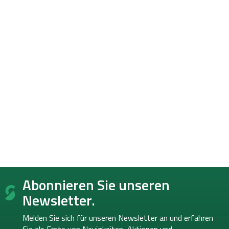
F
Abonnieren Sie unseren
u
ß
Newsletter.
z
e
Melden Sie sich für unseren Newsletter an und erfahren
i