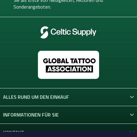
Sie als Erste von
Neuigkeiten, Aktionen und
l
Sonderangeboten.
e
ALLES RUND UM DEN EINKAUF
INFORMATIONEN FÜR SIE
KONTAKT