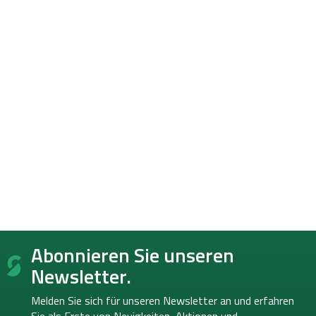
F
Abonnieren Sie unseren
u
ß
Newsletter.
z
e
Melden Sie sich für unseren Newsletter an und erfahren
i