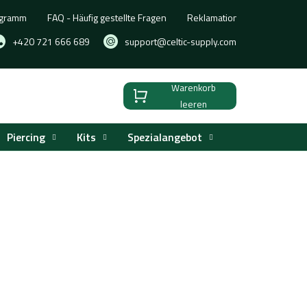
ogramm
FAQ - Häufig gestellte Fragen
Reklamation, Umtausch oder
+420 721 666 689
support@celtic-supply.com
Warenkorb
Warenkorb
leeren
Piercing
Kits
Spezialangebot