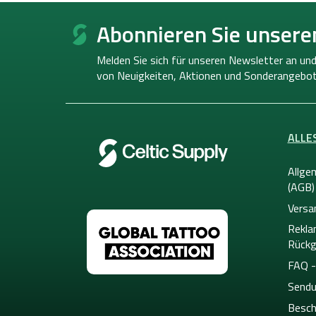
F
u
Abonnieren Sie unsere
ß
z
Melden Sie sich für unseren Newsletter an und
e
von
Neuigkeiten, Aktionen und Sonderangebot
i
l
e
ALLE
Allge
(AGB)
Versa
Rekla
Rückg
FAQ -
Sendu
Besch