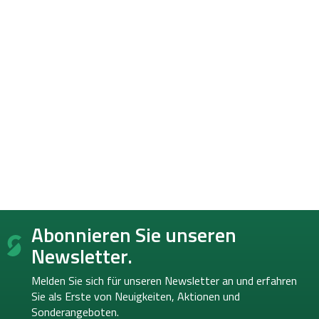
F
Abonnieren Sie unseren
u
ß
Newsletter.
z
e
Melden Sie sich für unseren Newsletter an und erfahren
i
Sie als Erste von
Neuigkeiten, Aktionen und
l
Sonderangeboten.