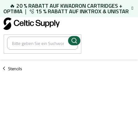
Zum
🔥
20 % RABATT AUF
KWADRON CARTRIDGES
+
Inhalt
OPTIMA
| 🫧
15 % RABATT AUF
INKTROX & UNISTAR
springen
/
Stencils