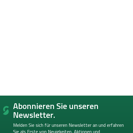
F
Abonnieren Sie unseren
u
ß
Newsletter.
z
e
Melden Sie sich für unseren Newsletter an und erfahren
i
Sie als Erste von
Neuigkeiten, Aktionen und