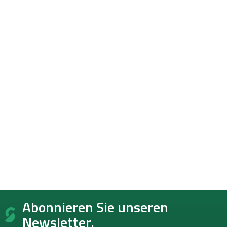
F
Abonnieren Sie unseren
u
ß
Newsletter.