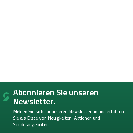
F
Abonnieren Sie unseren
u
ß
Newsletter.
z
e
Melden Sie sich für unseren Newsletter an und erfahren
i
Sie als Erste von
Neuigkeiten, Aktionen und
l
Sonderangeboten.
e