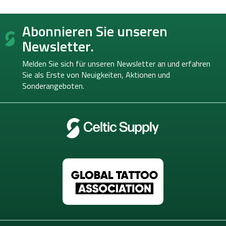
F
Abonnieren Sie unseren
u
ß
Newsletter.
z
e
Melden Sie sich für unseren Newsletter an und erfahren
i
Sie als Erste von
Neuigkeiten, Aktionen und
l
Sonderangeboten.
e