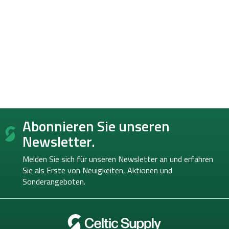
F
Abonnieren Sie unseren
u
ß
Newsletter.
z
e
Melden Sie sich für unseren Newsletter an und erfahren
i
Sie als Erste von
Neuigkeiten, Aktionen und
l
Sonderangeboten.
e