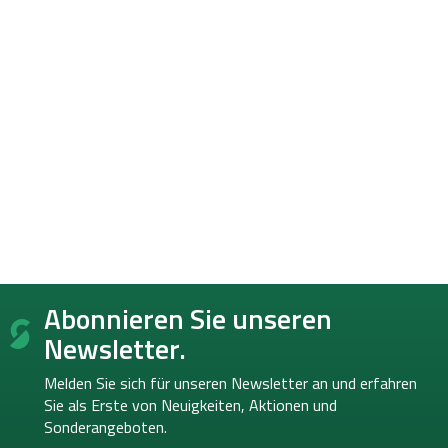
F
Abonnieren Sie unseren
u
ß
Newsletter.
z
e
Melden Sie sich für unseren Newsletter an und erfahren
i
Sie als Erste von
Neuigkeiten, Aktionen und
l
Sonderangeboten.
e