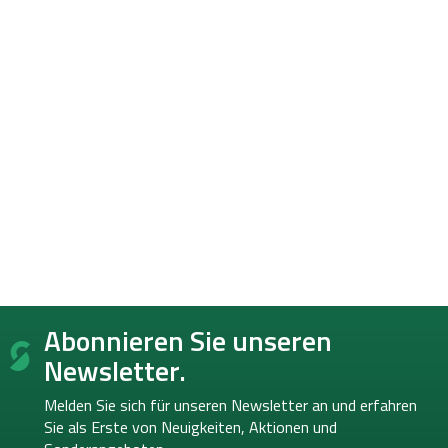
F
Abonnieren Sie unseren
u
ß
Newsletter.
z
e
Melden Sie sich für unseren Newsletter an und erfahren
i
Sie als Erste von
Neuigkeiten, Aktionen und
l