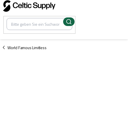
Zum
Inhalt
springen
/
World Famous Limitless