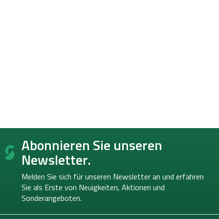
F
Abonnieren Sie unseren
u
ß
Newsletter.
z
e
Melden Sie sich für unseren Newsletter an und erfahren
i
Sie als Erste von
Neuigkeiten, Aktionen und
l
Sonderangeboten.
e