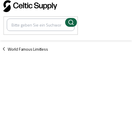
Zum
Inhalt
springen
/
World Famous Limitless