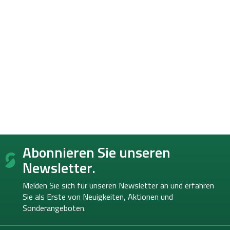
F
Abonnieren Sie unseren
u
ß
Newsletter.
z
e
Melden Sie sich für unseren Newsletter an und erfahren
i
Sie als Erste von
Neuigkeiten, Aktionen und
l
Sonderangeboten.
e