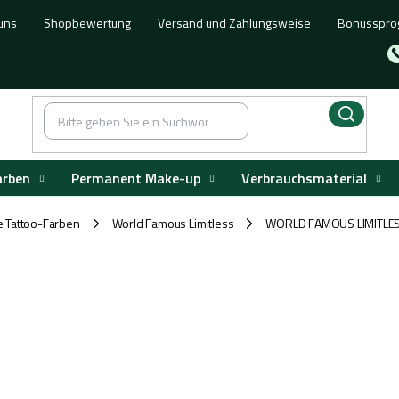
uns
Shopbewertung
Versand und Zahlungsweise
Bonusspr
arben
Permanent Make-up
Verbrauchsmaterial
e Tattoo-Farben
World Famous Limitless
WORLD FAMOUS LIMITLES
/
/