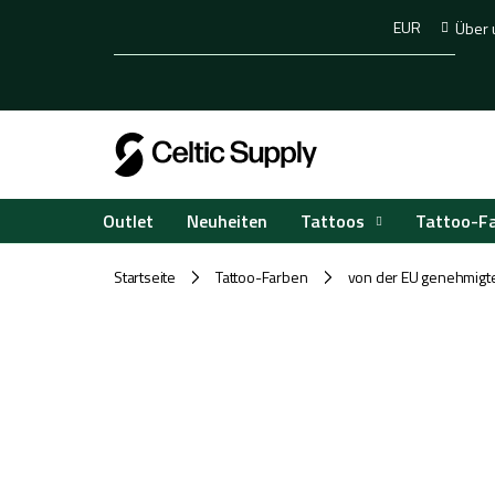
Zum
EUR
Über 
Inhalt
springen
Tattoos
Tattoo-F
Outlet
Neuheiten
Startseite
Tattoo-Farben
von der EU genehmigt
/
/