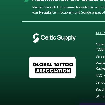
ß
z
Melden Sie sich für unseren Newsletter an und
e
von
Neuigkeiten, Aktionen und Sonderangebot
i
l
e
ALLE
Allge
(AGB)
Versa
Rekla
Rückg
FAQ -
Sendu
Besch
Wider