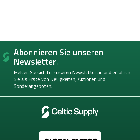
F
Abonnieren Sie unseren
u
ß
Newsletter.
z
e
Melden Sie sich für unseren Newsletter an und erfahren
i
Sie als Erste von
Neuigkeiten, Aktionen und
l
Sonderangeboten.
e