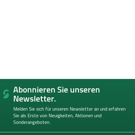
F
Abonnieren Sie unseren
u
ß
Newsletter.
z
e
Melden Sie sich für unseren Newsletter an und erfahren
i
Sie als Erste von
Neuigkeiten, Aktionen und
l
Sonderangeboten.
e