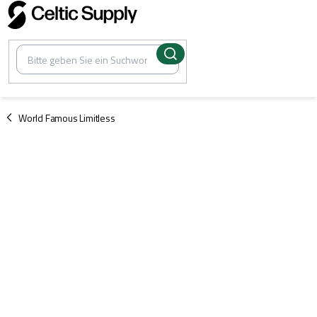
Zum
Inhalt
springen
/
World Famous Limitless