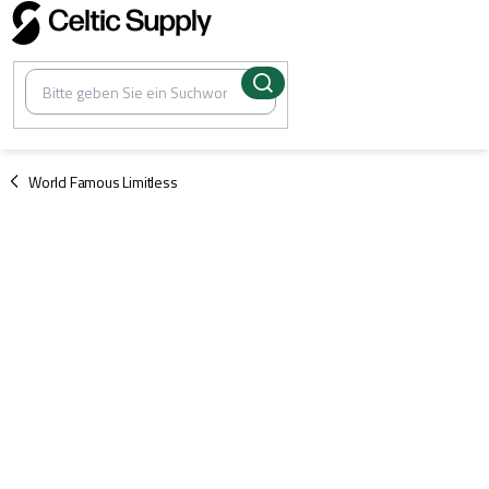
Zum
Inhalt
springen
/
World Famous Limitless