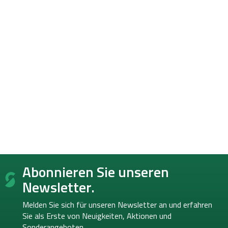
F
Abonnieren Sie unseren
u
ß
Newsletter.
z
e
Melden Sie sich für unseren Newsletter an und erfahren
i
Sie als Erste von
Neuigkeiten, Aktionen und
l
Sonderangeboten.