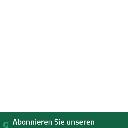
F
Abonnieren Sie unseren
u
ß