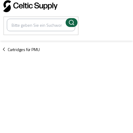
Zum
Inhalt
springen
/
Cartridges für PMU