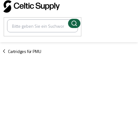
Zum
Inhalt
springen
/
Cartridges für PMU