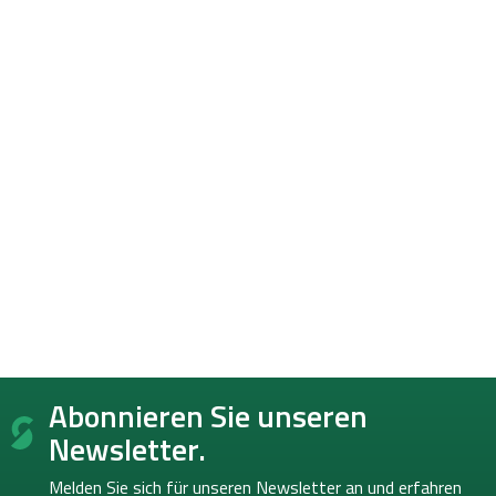
F
Abonnieren Sie unseren
u
ß
Newsletter.
z
e
Melden Sie sich für unseren Newsletter an und erfahren