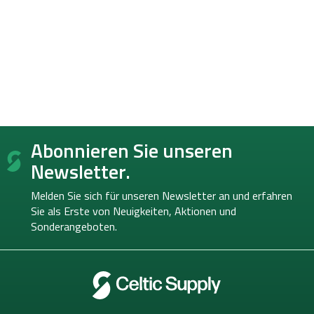
F
Abonnieren Sie unseren
u
ß
Newsletter.
z
e
Melden Sie sich für unseren Newsletter an und erfahren
i
Sie als Erste von
Neuigkeiten, Aktionen und
l
Sonderangeboten.
e