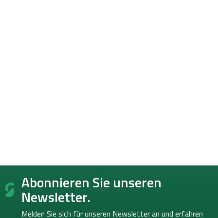
F
Abonnieren Sie unseren
u
ß
Newsletter.
z
e
Melden Sie sich für unseren Newsletter an und erfahren