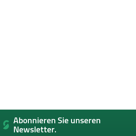
F
Abonnieren Sie unseren
u
ß
Newsletter.
z