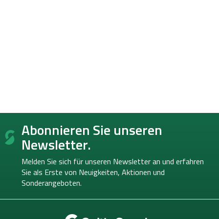
F
Abonnieren Sie unseren
u
ß
Newsletter.
z
e
Melden Sie sich für unseren Newsletter an und erfahren
i
Sie als Erste von
Neuigkeiten, Aktionen und
l
Sonderangeboten.
e