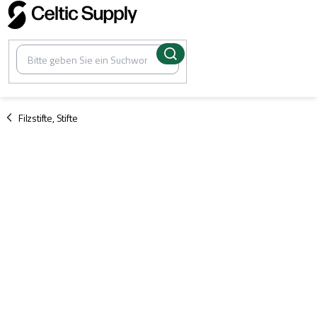
Zum
Inhalt
springen
/
Filzstifte, Stifte