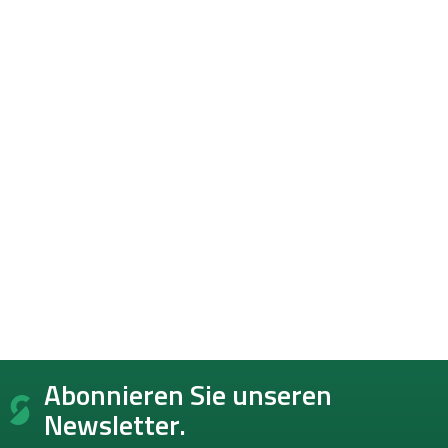
F
Abonnieren Sie unseren
u
ß
Newsletter.
z