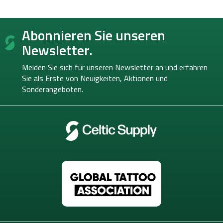
F
Abonnieren Sie unseren
u
ß
Newsletter.
z
e
Melden Sie sich für unseren Newsletter an und erfahren
i
Sie als Erste von
Neuigkeiten, Aktionen und
l
Sonderangeboten.
e