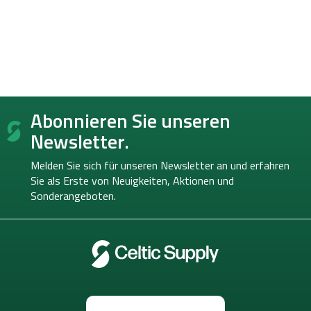
F
Abonnieren Sie unseren
u
ß
Newsletter.
z
e
Melden Sie sich für unseren Newsletter an und erfahren
i
Sie als Erste von
Neuigkeiten, Aktionen und
l
Sonderangeboten.
e