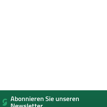
F
Abonnieren Sie unseren
u
ß
Newsletter.