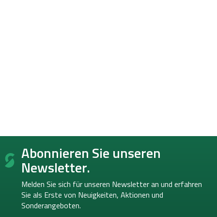
F
Abonnieren Sie unseren
u
ß
Newsletter.
z
e
Melden Sie sich für unseren Newsletter an und erfahren
i
Sie als Erste von
Neuigkeiten, Aktionen und
l
Sonderangeboten.
e