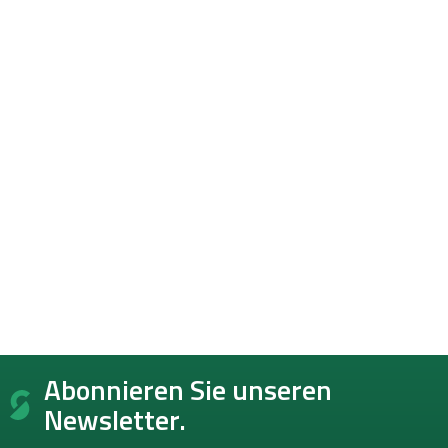
F
Abonnieren Sie unseren
u
ß
Newsletter.
z