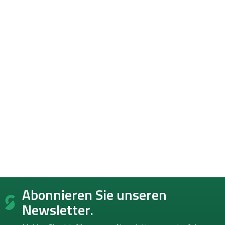
F
Abonnieren Sie unseren
u
ß
Newsletter.
z