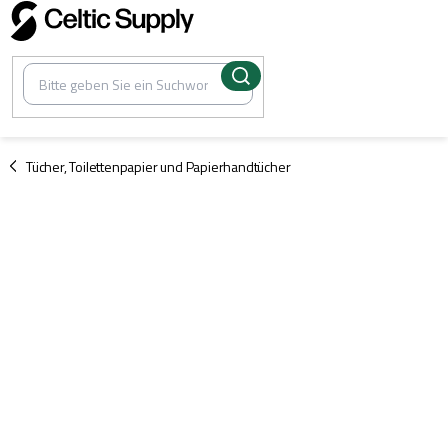
Zum
Inhalt
springen
/
Tücher, Toilettenpapier und Papierhandtücher