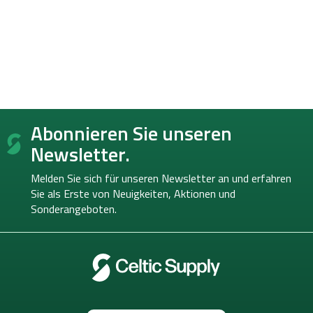
F
Abonnieren Sie unseren
u
ß
Newsletter.
z
e
Melden Sie sich für unseren Newsletter an und erfahren
i
Sie als Erste von
Neuigkeiten, Aktionen und
l
Sonderangeboten.
e