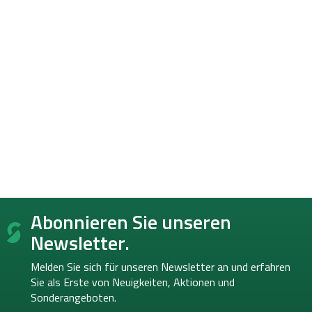
F
Abonnieren Sie unseren
u
ß
Newsletter.
z
e
Melden Sie sich für unseren Newsletter an und erfahren
i
Sie als Erste von
Neuigkeiten, Aktionen und
l
Sonderangeboten.
e