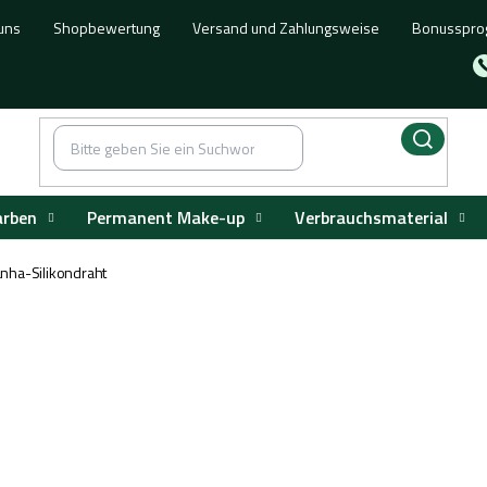
uns
Shopbewertung
Versand und Zahlungsweise
Bonusspr
arben
Permanent Make-up
Verbrauchsmaterial
anha-Silikondraht