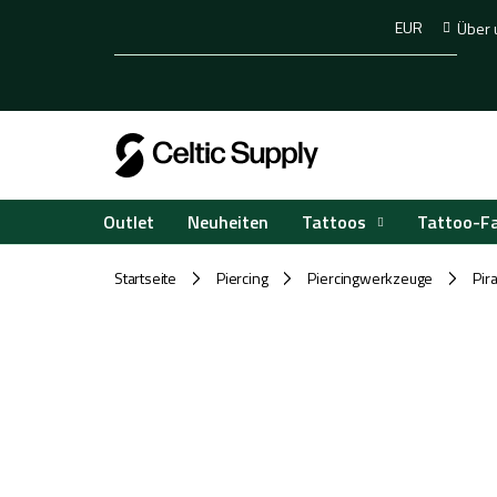
Zum
EUR
Über 
Inhalt
springen
Tattoos
Tattoo-F
Outlet
Neuheiten
Startseite
Piercing
Piercingwerkzeuge
Pir
/
/
/