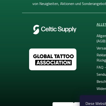
e
von
Neuigkeiten, Aktionen und Sonderangebot
i
l
e
ALLE
Allge
(AGB)
Versa
Rekla
Rückg
FAQ -
Sendu
Besch
Wider
Diese Websit