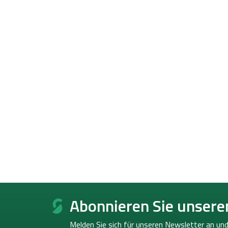
F
u
Abonnieren Sie unsere
ß
z
Melden Sie sich für unseren Newsletter an und