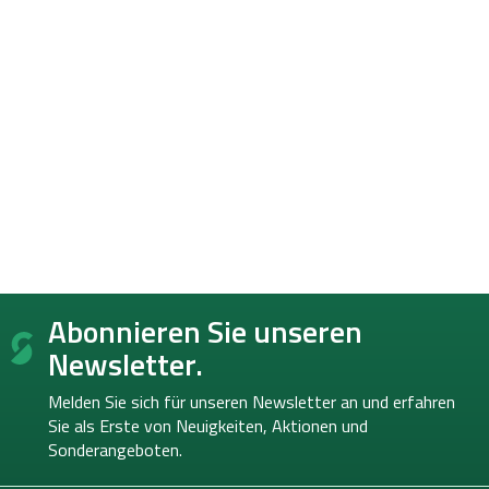
F
Abonnieren Sie unseren
u
ß
Newsletter.
z
e
Melden Sie sich für unseren Newsletter an und erfahren
i
Sie als Erste von
Neuigkeiten, Aktionen und
l
Sonderangeboten.
e