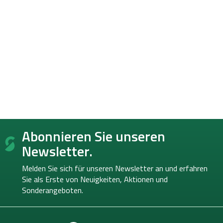
F
Abonnieren Sie unseren
u
ß
Newsletter.
z
e
Melden Sie sich für unseren Newsletter an und erfahren
i
Sie als Erste von
Neuigkeiten, Aktionen und
l
Sonderangeboten.
e