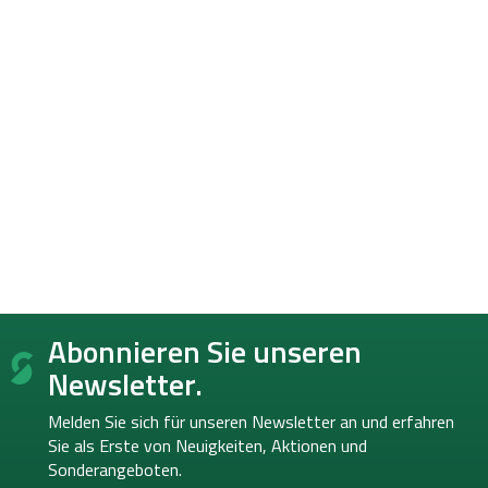
F
Abonnieren Sie unseren
u
ß
Newsletter.
z
e
Melden Sie sich für unseren Newsletter an und erfahren
i
Sie als Erste von
Neuigkeiten, Aktionen und
l
Sonderangeboten.