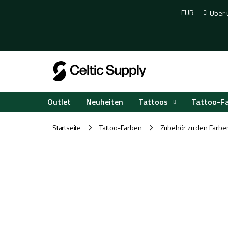
Zum
EUR
Über 
Inhalt
springen
Tattoos
Tattoo-F
Outlet
Neuheiten
Startseite
Tattoo-Farben
Zubehör zu den Farbe
/
/