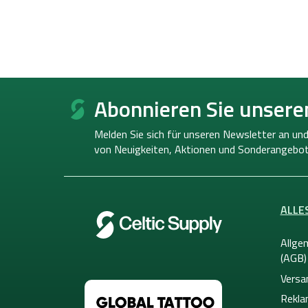
F
u
Abonnieren Sie unsere
ß
z
Melden Sie sich für unseren Newsletter an und
e
von
Neuigkeiten, Aktionen und Sonderangebot
i
l
e
ALLE
Allge
(AGB)
Versa
Rekla