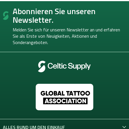
F
Abonnieren Sie unseren
u
ß
Newsletter.
z
e
Melden Sie sich für unseren Newsletter an und erfahren
i
Sie als Erste von
Neuigkeiten, Aktionen und
l
Sonderangeboten.
e
ALLES RUND UM DEN EINKAUF