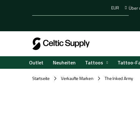
Zum
EUR
Über 
Inhalt
springen
Tattoos
Tattoo-F
Outlet
Neuheiten
Startseite
Verkaufte Marken
The Inked Army
/
/