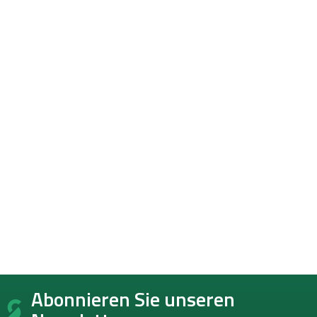
F
Abonnieren Sie unseren
u
ß