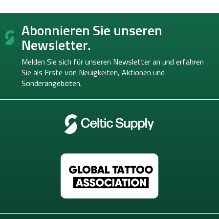
F
Abonnieren Sie unseren
u
ß
Newsletter.
z
e
Melden Sie sich für unseren Newsletter an und erfahren
i
Sie als Erste von
Neuigkeiten, Aktionen und
l
Sonderangeboten.
e